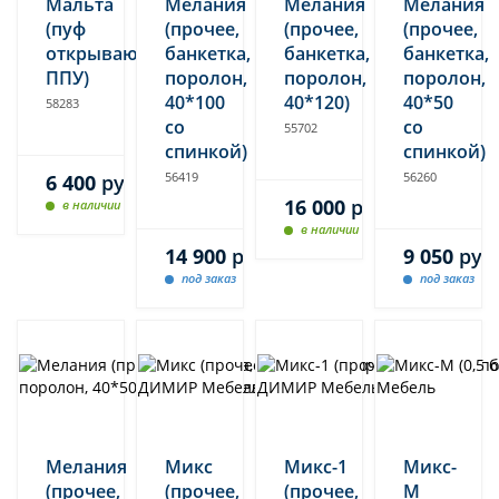
Мальта
Мелания
Мелания
Мелания
(пуф
(прочее,
(прочее,
(прочее,
открывающийся,
банкетка,
банкетка,
банкетка,
ППУ)
поролон,
поролон,
поролон,
40*100
40*120)
40*50
58283
со
со
55702
спинкой)
спинкой)
56419
56260
6 400
руб.
16 000
руб.
в наличии
в наличии
14 900
руб.
9 050
руб
под заказ
под заказ
Мелания
Микс
Микс-1
Микс-
(прочее,
(прочее,
(прочее,
М