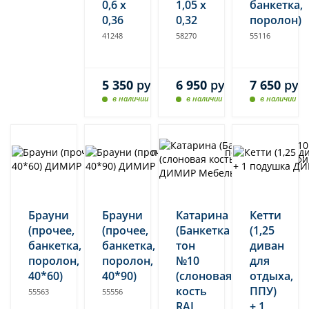
0,6 х
1,05 х
банкетка,
0,36
0,32
поролон)
41248
58270
55116
5 350
руб.
6 950
руб.
7 650
руб
в наличии
в наличии
в наличии
Брауни
Брауни
Катарина
Кетти
(прочее,
(прочее,
(Банкетка
(1,25
банкетка,
банкетка,
тон
диван
поролон,
поролон,
№10
для
40*60)
40*90)
(слоновая
отдыха,
кость
ППУ)
55563
55556
RAL
+ 1