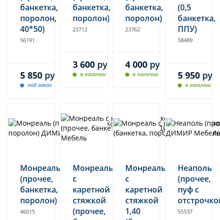
банкетка,
банкетка,
банкетка,
(0,5
поролон,
поролон)
поролон)
банкетка,
40*50)
ППУ)
23712
23762
56191
58489
3 600
руб.
4 000
руб.
5 850
руб.
5 950
руб
в наличии
в наличии
под заказ
в наличии
Монреаль
Монреаль
Монреаль
Неаполь
(прочее,
с
с
(прочее,
банкетка,
каретной
каретной
пуф с
поролон)
стяжкой
стяжкой
отстрочко
(прочее,
1,40
46015
55537