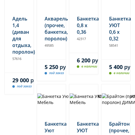
Адель
Акварель
Банкетка
Банкетка
1,4
(прочее,
0,8 х
УЮТ
(диван
банкетка,
0,36
0,6 х
для
поролон)
0,32
42317
отдыха,
49585
58541
поролон)
57616
6 200
руб.
5 250
руб.
5 400
руб
в наличии
под заказ
в наличии
29 000
руб.
под заказ
Банкетка
Банкетка
Брайтон
Уют
УЮТ
(прочее,