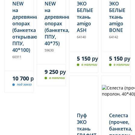
NEW
NEW
ЭКО
ЭКО
на
на
БЕЛЫЕ
БЕЛЫЕ
деревянных
деревянных
ткань
ткань
опорах
опорах
amigo
amigo
(банкетка
(банкетка,
ASH
BONE
открывающаяся,
ППУ,
64140
64142
ППУ,
40*75)
40*100)
59630
60311
5 150
руб.
5 150
руб
в наличии
в наличии
9 250
руб.
10 700
руб.
в наличии
под заказ
Пуф
Селеста
ЭКО
(прочее,
ткань
банкетка,