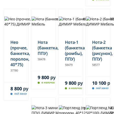
Нео
Нота
Нота-1
Нота-2
(прочее,
(банкетка,
(банкетка
(банкетка
банкетка,
ППУ)
(ромбы),
(рисунок),
поролон,
ППУ)
ППУ)
58478
40*75)
58479
58577
37780
9 800
руб.
9 800
руб.
10 100
ру
в наличии
8 800
руб.
в наличии
под заказ
под заказ