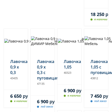
18 250
ру
в наличии
Лавочка
Лавочка
Лавочка
Лавочка
0,9 х
0,9 х
1,05
1,05 с
0,3
0,3 с
пуговица
40323
пуговицами
43435
43812
47135
6 900
руб.
6 650
руб.
7 450
руб
в наличии
6 900
руб.
в наличии
под заказ
под заказ