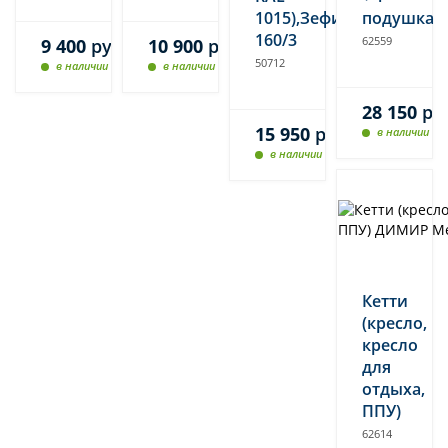
1015),Зефир
подушка
160/3
62559
9 400
руб.
10 900
руб.
50712
в наличии
в наличии
28 150
ру
15 950
руб.
в наличии
в наличии
Кетти
(кресло,
кресло
для
отдыха,
ППУ)
62614