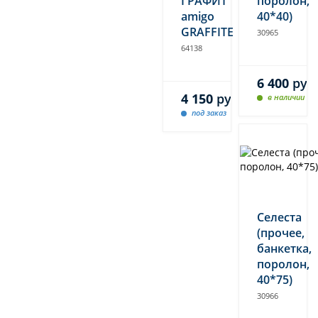
ГРАФИТ
поролон,
amigo
40*40)
GRAFFITE
30965
64138
6 400
руб
4 150
руб.
в наличии
под заказ
Селеста
(прочее,
банкетка,
поролон,
40*75)
30966