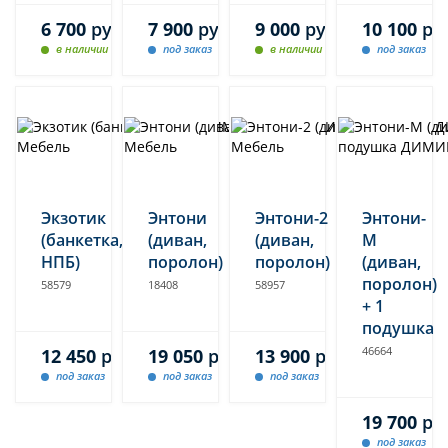
6 700
руб.
7 900
руб.
9 000
руб.
10 100
ру
в наличии
под заказ
в наличии
под заказ
Экзотик
Энтони
Энтони-2
Энтони-
(банкетка,
(диван,
(диван,
М
НПБ)
поролон)
поролон)
(диван,
поролон)
58579
18408
58957
+ 1
подушка
46664
12 450
руб.
19 050
руб.
13 900
руб.
под заказ
под заказ
под заказ
19 700
ру
под заказ