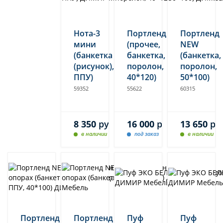
Нота-3
Портленд
Портленд
мини
(прочее,
NEW
(банкетка
банкетка,
(банкетка,
(рисунок),
поролон,
поролон,
ППУ)
40*120)
50*100)
59352
55622
60315
8 350
руб.
16 000
руб.
13 650
ру
в наличии
под заказ
в наличии
Портленд
Портленд
Пуф
Пуф