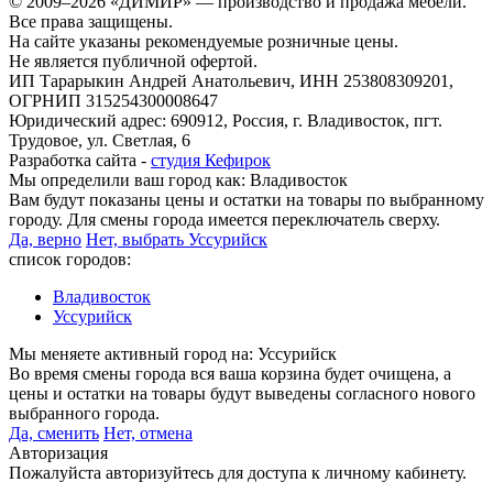
© 2009–2026 «ДИМИР» — производство и продажа мебели.
Все права защищены.
На сайте указаны рекомендуемые розничные цены.
Не является публичной офертой.
ИП Тарарыкин Андрей Анатольевич, ИНН 253808309201,
ОГРНИП 315254300008647
Юридический адрес: 690912, Россия, г. Владивосток, пгт.
Трудовое, ул. Светлая, 6
Разработка сайта -
студия Кефирок
Мы определили ваш город как:
Владивосток
Вам будут показаны цены и остатки на товары по выбранному
городу. Для смены города имеется переключатель сверху.
Да, верно
Нет, выбрать Уссурийск
список городов:
Владивосток
Уссурийск
Мы меняете активный город на:
Уссурийск
Во время смены города вся ваша корзина будет очищена, а
цены и остатки на товары будут выведены согласного нового
выбранного города.
Да, сменить
Нет, отмена
Авторизация
Пожалуйста авторизуйтесь для доступа к личному кабинету.