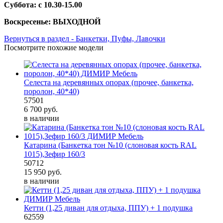
Суббота: с 10.30-15.00
Воскресенье: ВЫХОДНОЙ
Вернуться в раздел - Банкетки, Пуфы, Лавочки
Посмотрите похожие модели
Селеста на деревянных опорах (прочее, банкетка,
поролон, 40*40)
57501
6 700
руб.
в наличии
Катарина (Банкетка тон №10 (слоновая кость RAL
1015),Зефир 160/3
50712
15 950
руб.
в наличии
Кетти (1,25 диван для отдыха, ППУ) + 1 подушка
62559