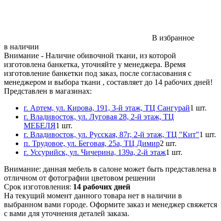
В избранное
в наличии
Внимание
- Наличие обивочной ткани, из которой
изготовлена банкетка, уточняйте у менеджера. Время
изготовление банкетки под заказ, после согласования с
менеджером и выбора ткани , составляет до 14 рабочих дней!
Представлен в магазинах:
г. Артем, ул. Кирова, 191, 3-й этаж, ТЦ Сангурай
1 шт.
г. Владивосток, ул. Луговая 28, 2-й этаж, ТЦ
МЕБЕЛЯ
1 шт.
г. Владивосток, ул. Русская, 87г, 2-й этаж, ТЦ "Кит"
1 шт.
п. Трудовое, ул. Беговая, 25а, ТЦ Димир
2 шт.
г. Уссурийск, ул. Чичерина, 139а, 2-й этаж
1 шт.
Внимание:
данная мебель в салоне может быть представлена в
отличном от фотографии цветовом решении
Срок изготовления:
14 рабочих дней
На текущий момент данного товара нет в наличии в
выбранном вами городе. Оформите заказ и менеджер свяжется
с вами для уточнения деталей заказа.