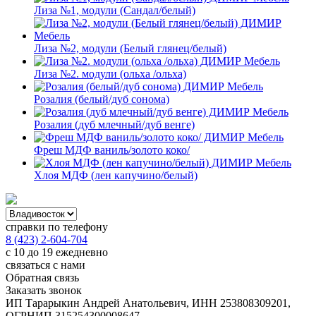
Лиза №1, модули (Сандал/белый)
Лиза №2, модули (Белый глянец/белый)
Лиза №2. модули (ольха /ольха)
Розалия (белый/дуб сонома)
Розалия (дуб млечный/дуб венге)
Фреш МДФ ваниль/золото коко/
Хлоя МДФ (лен капучино/белый)
справки по телефону
8 (423) 2-604-704
с 10 до 19 ежедневно
связаться с нами
Обратная связь
Заказать звонок
ИП Тарарыкин Андрей Анатольевич, ИНН 253808309201,
ОГРНИП 315254300008647