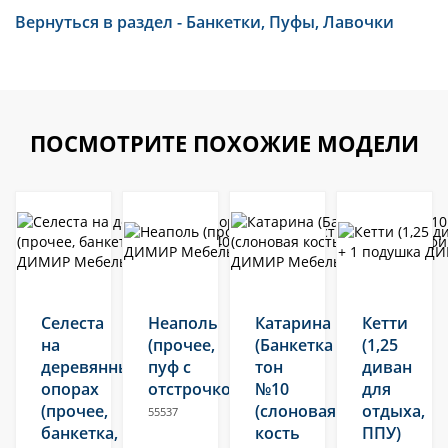
Вернуться в раздел - Банкетки, Пуфы, Лавочки
ПОСМОТРИТЕ ПОХОЖИЕ МОДЕЛИ
Селеста
Неаполь
Катарина
Кетти
на
(прочее,
(Банкетка
(1,25
деревянных
пуф с
тон
диван
опорах
отстрочкой)
№10
для
(прочее,
(слоновая
отдыха,
55537
банкетка,
кость
ППУ)