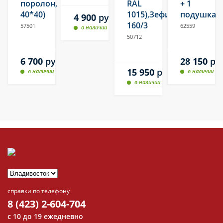
поролон,
RAL
+ 1
40*40)
1015),Зефир
подушка
4 900
руб.
160/3
57501
62559
в наличии
50712
6 700
руб.
28 150
ру
15 950
руб.
в наличии
в наличии
в наличии
справки по телефону
8 (423) 2-604-704
с 10 до 19 ежедневно