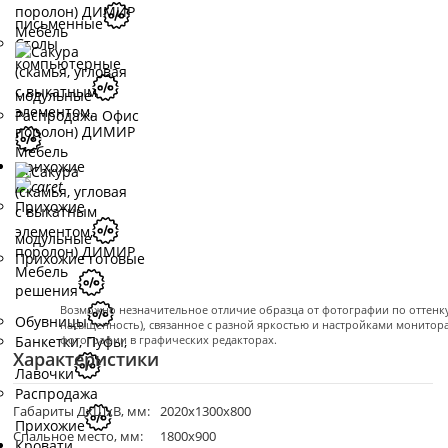
письменные
Столы
компьютерные
модульные
Распродажа Офис
Прихожие
Прихожие
модульные
Прихожие готовые
решения
Возможно незначительное отличие образца от фотографии по оттенку 
Обувницы
насыщенность), связанное с разной яркостью и настройками монитор
фотографии в графических редакторах.
Банкетки, Пуфы,
Характеристики
Лавочки
Распродажа
Габариты ДхШхВ, мм:
2020х1300х800
Прихожие
Спальное место, мм:
1800х900
Кровати