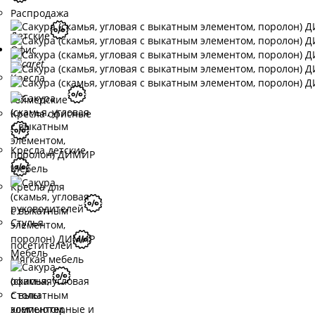
Распродажа
Детские
Офис
Кресла
геймерские
Кресла офисные
Кресла детские
Кресла для
руководителей
Стулья
посетителей
Мягкая мебель
офисная
Столы
компьютерные и