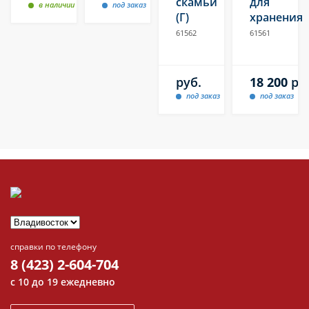
скамьи
для
в наличии
под заказ
(Г)
хранения
61562
61561
руб.
18 200
ру
под заказ
под заказ
справки по телефону
8 (423) 2-604-704
с 10 до 19 ежедневно