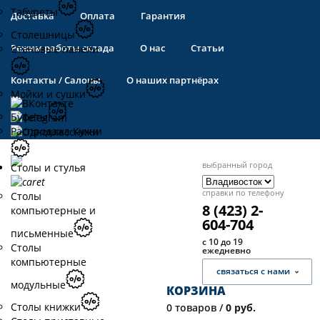
Табуреты
Доставка
Оплата
Гарантия
Столешницы
Режим работы склада
О нас
Статьи
Стеновые панели
Контакты / Салоны
О наших партнёрах
Мойки и сушки
Буфеты
Распродажа Кухни
выбранный город
Столы и стулья
справки по телефону
Столы
8 (423) 2-
компьютерные и
604-704
письменные
с 10 до 19
Столы
ежедневно
компьютерные
связаться с нами
модульные
КОРЗИНА
Столы книжки
0
товаров /
0 руб.