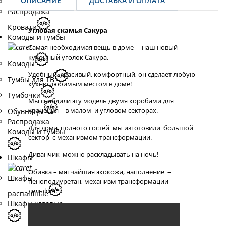
ОПИСАНИЕ
ДОСТАВКА И ОПЛАТА
Основания
Распродажа
Кровати
Угловая скамья Сакура
Комоды и тумбы
Самая необходимая вещь в доме – наш новый
кухонный уголок Сакура.
Комоды
Удобный, красивый, комфортный, он сделает любую
Тумбы для ТВ
кухню любимым местом в доме!
Тумбочки
Мы снабдили эту модель двумя коробами для
хранения – в малом и угловом секторах.
Обувницы
Распродажа
Для дома, полного гостей мы изготовили большой
Комоды и тумбы
сектор с механизмом трансформации.
Диванчик можно раскладывать на ночь!
Шкафы
Обивка – мягчайшая экокожа, наполнение –
Шкафы
пенополиуретан, механизм трансформации –
дельфин.
распашные
Шкафы угловые