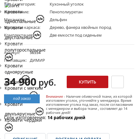
Тип / категория:
Кухонный уголок
Кровати
Наполнение:
Пенополиуретан
Механизм:
Дельфин
односпальные
Материал каркаса:
Дерево, фанера хвойных пород
Кровати
Комплектация:
Две емкости под сиденьем
двуспальные
Кровати
полутороспальные
Артикул:
56554
Поставщик:
ДИМИР
Кровати
одноярусные
34 900
руб.
детские
Кровати с мягким
Внимание
- Наличие обивочной ткани, из которой
изголовьем
под заказ
изготовлен уголок, уточняйте у менеджера. Время
Кровати
изготовление уголка под заказ, после согласования
с менеджером и выбора ткани , составляет до 14
рабочих дней!
двухъярусные
Срок изготовления:
14 рабочих дней
Кровати чердаки