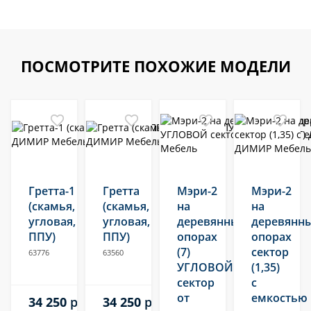
ПОСМОТРИТЕ ПОХОЖИЕ МОДЕЛИ
Гретта-1
Гретта
Мэри-2
Мэри-2
(скамья,
(скамья,
на
на
угловая,
угловая,
деревянных
деревянн
ППУ)
ППУ)
опорах
опорах
(7)
сектор
63776
63560
УГЛОВОЙ
(1,35)
сектор
с
от
емкостью
34 250
руб.
34 250
руб.