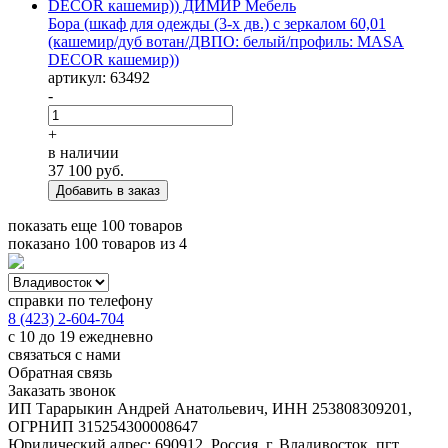
Бора (шкаф для одежды (3-х дв.) с зеркалом 60,01
(кашемир/дуб вотан/ДВПО: белый/профиль: MASA
DECOR кашемир))
артикул: 63492
-
+
в наличии
37 100
руб.
показать еще 100 товаров
показано
100
товаров из
4
справки по телефону
8 (423) 2-604-704
с 10 до 19 ежедневно
связаться с нами
Обратная связь
Заказать звонок
ИП Тарарыкин Андрей Анатольевич, ИНН 253808309201,
ОГРНИП 315254300008647
Юридический адрес: 690912, Россия, г. Владивосток, пгт.