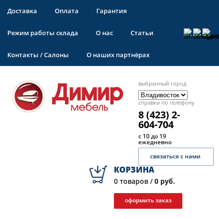
Доставка
Оплата
Гарантия
Режим работы склада
О нас
Статьи
Контакты / Салоны
О наших партнёрах
выбранный город
справки по телефону
8 (423) 2-
604-704
с 10 до 19
ежедневно
связаться с нами
КОРЗИНА
0
товаров /
0 руб.
оформить заказ