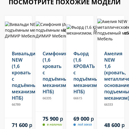
ПОСМОТРИТЕ ПОХОЖИЕ МОДЕЛИ
Вивальди
Симфония
Фьорд
Амелия
NEW
(1,6
(1,6
NEW
(1,6
кровать
КРОВАТЬ
1,6
кровать
с
с
(кровать,
с
подъёмным
подъёмным
металлич
подъёмным
механизмом,
механизмом,
основание
механизмом,
НПБ)
НПБ)
подъемн
НПБ)
механизм
66335
66615
66789
66333
75 900
руб.
69 000
руб.
71 600
руб.
48 600
ру
в наличии
под заказ