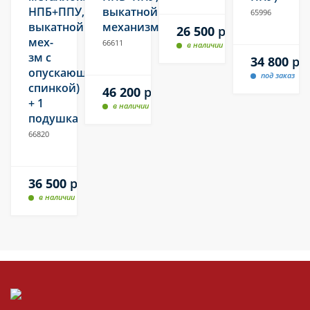
НПБ+ППУ,
выкатной
65996
выкатной
механизм)
26 500
руб.
мех-
66611
в наличии
зм с
34 800
ру
опускающейся
под заказ
спинкой)
46 200
руб.
+ 1
в наличии
подушка
66820
36 500
руб.
в наличии