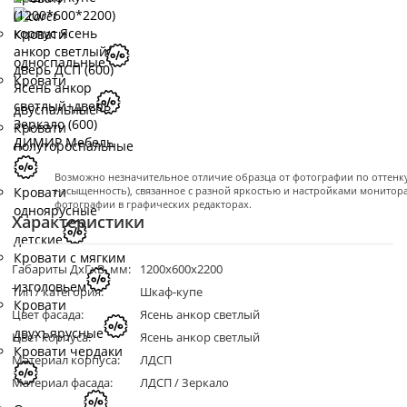
Кровати
односпальные
Кровати
двуспальные
Кровати
полутороспальные
Возможно незначительное отличие образца от фотографии по оттенку 
насыщенность), связанное с разной яркостью и настройками монитор
Кровати
фотографии в графических редакторах.
одноярусные
Характеристики
детские
Кровати с мягким
Габариты ДхГхВ, мм:
1200х600х2200
изголовьем
Тип / категория:
Шкаф-купе
Кровати
Цвет фасада:
Ясень анкор светлый
двухъярусные
Цвет корпуса:
Ясень анкор светлый
Кровати чердаки
Материал корпуса:
ЛДСП
Материал фасада:
ЛДСП / Зеркало