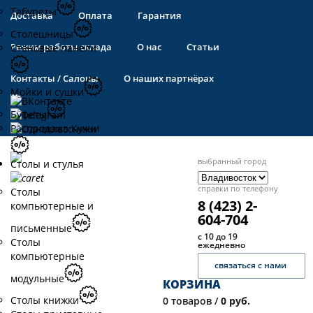
Табуреты
Доставка
Оплата
Гарантия
Столешницы
Режим работы склада
О нас
Статьи
Стеновые панели
Контакты / Салоны
О наших партнёрах
Мойки и сушки
Буфеты
Распродажа Кухни
выбранный город
Столы и стулья
справки по телефону
Столы
8 (423) 2-
компьютерные и
604-704
письменные
с 10 до 19
Столы
ежедневно
компьютерные
связаться с нами
модульные
КОРЗИНА
Столы книжки
0
товаров /
0 руб.