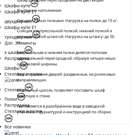
Шкаф разделен перегородками на две секции.
Шкафы-купе
Внутренне наполнение:
Шкафы-купе Е1
Секция с пятью полками. Нагрузка на полки: до 15 кг.
двухдверные
Шкафы-купе Е1
Ссекция с антресольной полкой, нижней полкой и
металлической штангой. Нагрузка на штангу: до 50
трехдверные
кг.
Доп. Элементы
к шкафам
Антресольная и нижняя полки делятся пополам
вертикальной перегородкой, образуя четыре ниши
Распродажа
одинаковой ширины.
Шкафы
Стеллажи и полки
Вид открывания дверей: раздвижные, на роликовых
направляющих.
Стеллажи
Отдельный цоколь позволяет поставить шкаф
вплотную к стене.
Полки
Распродажа
Поставляется в разобранном виде в заводской
Стеллажи и полки
упаковке, с фурнитурой и инструкцией по сборке.
Все новинки