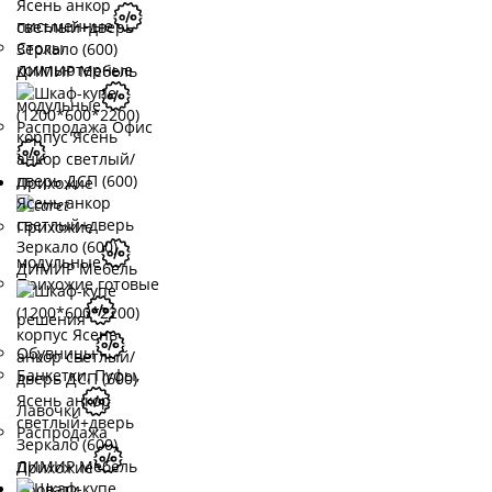
письменные
Столы
компьютерные
модульные
Распродажа Офис
Прихожие
Прихожие
модульные
Прихожие готовые
решения
Обувницы
Банкетки, Пуфы,
Лавочки
Распродажа
Прихожие
Кровати