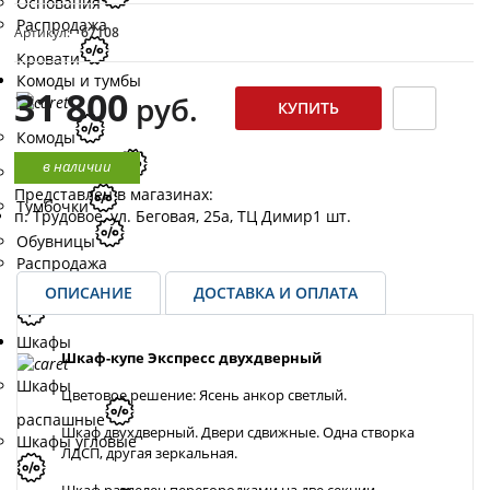
Основания
Распродажа
Артикул:
67108
Кровати
Комоды и тумбы
31 800
руб.
Комоды
в наличии
Тумбы для ТВ
Представлен в магазинах:
Тумбочки
п. Трудовое, ул. Беговая, 25а, ТЦ Димир
1 шт.
Обувницы
Распродажа
Комоды и тумбы
ОПИСАНИЕ
ДОСТАВКА И ОПЛАТА
Шкафы
Шкаф-купе Экспресс двухдверный
Шкафы
Цветовое решение: Ясень анкор светлый.
распашные
Шкаф двухдверный. Двери сдвижные. Одна створка
Шкафы угловые
ЛДСП, другая зеркальная.