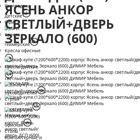
ЯСЕНЬ АНКОР
Распродажа
Детские
СВЕТЛЫЙ+ДВЕРЬ
Офис
ЗЕРКАЛО (600)
Кресла
геймерские
Кресла офисные
Кресла детские
Кресла для
руководителей
Стулья
посетителей
Мягкая мебель
офисная
Столы
компьютерные и