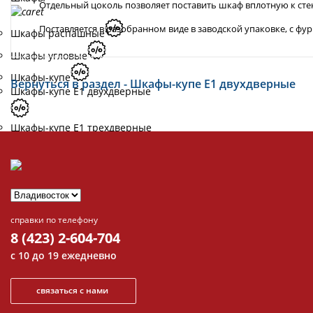
Отдельный цоколь позволяет поставить шкаф вплотную к сте
Поставляется в разобранном виде в заводской упаковке, с фу
Шкафы распашные
Шкафы угловые
Шкафы-купе
Вернуться в раздел - Шкафы-купе Е1 двухдверные
Шкафы-купе Е1 двухдверные
Шкафы-купе Е1 трехдверные
Доп. Элементы к шкафам
Распродажа Шкафы
Стеллажи и полки
справки по телефону
8 (423) 2-604-704
Стеллажи
с 10 до 19 ежедневно
Полки
Распродажа Стеллажи и
связаться с нами
полки