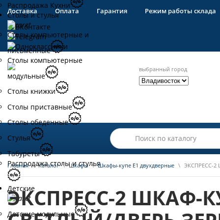
Распродажа Кухни
Доставка
Оплата
Гарантия
Режим работы склада
Столы и стулья
Столы компьютерные и
письменные
Столы компьютерные
выбранный город
модульные
Столы книжки
Столы приставные
Столы обеденные
Стулья
Табуреты
Распродажа столы и стулья
Главная
\
Каталог
\
Шкафы
\
Шкафы-купе Е1 двухдверные
\
ЭКСПРЕСС-2 Ш
Детские
ЭКСПРЕСС-2 ШКАФ-КУ
Детские модульные