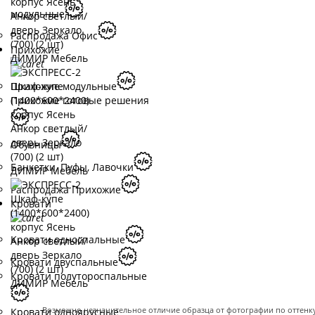
модульные
Распродажа Офис
Прихожие
Прихожие модульные
Прихожие готовые решения
Обувницы
Банкетки, Пуфы, Лавочки
Распродажа Прихожие
Кровати
Кровати односпальные
Кровати двуспальные
Кровати полутороспальные
Возможно незначительное отличие образца от фотографии по оттенку 
Кровати одноярусные