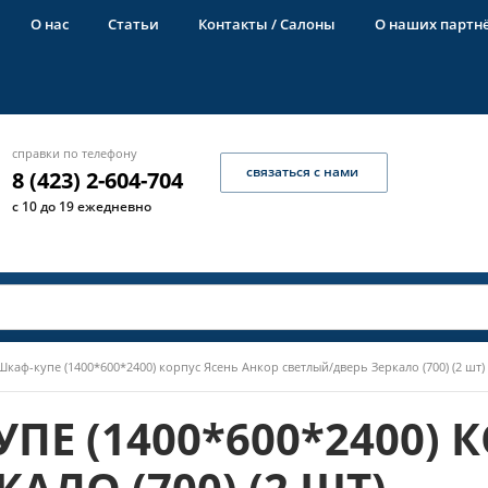
О нас
Статьи
Контакты / Салоны
О наших партн
справки по телефону
связаться с нами
8 (423) 2-604-704
с 10 до 19 ежедневно
каф-купе (1400*600*2400) корпус Ясень Анкор светлый/дверь Зеркало (700) (2 шт)
ПЕ (1400*600*2400) 