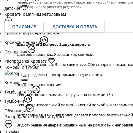
насыщенность), связанное с разной яркостью и настройками монитор
фотографии в графических редакторах.
детские
Кровати с мягким изголовьем
ОПИСАНИЕ
ДОСТАВКА И ОПЛАТА
Кровати двухъярусные
Кровати чердаки
Шкаф-купе Экспресс 2 двухдверный
Основания
Цветовое решение: Ясень анкор светлый.
Распродажа Кровати
Шкаф двухдверный. Двери сдвижные. Обе створки зеркальные
Комоды и тумбы
Шкаф разделен перегородками на две секции.
Комоды
Внутренне наполнение:
Тумбы для ТВ
Секция с пятью полками. Нагрузка на полки: до 15 кг.
Тумбочки
Секция с антресольной полкой, нижней полкой и металлическо
Обувницы
Антресольная и нижняя полки делятся пополам вертикально
Распродажа Комоды и тумбы
Вид открывания дверей: раздвижные, на роликовых направл
Шкафы