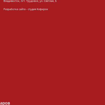
Владивосток, пгт. Трудовое, ул. Светлая, 6
Разработка сайта -
студия Кефирок
варов