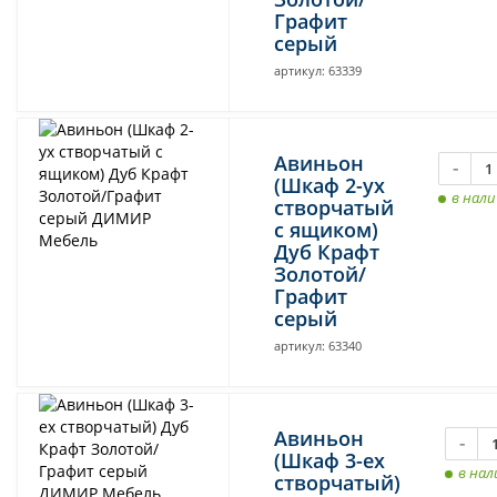
Графит
серый
артикул: 63339
Авиньон
-
(Шкаф 2-ух
в нал
створчатый
с ящиком)
Дуб Крафт
Золотой/
Графит
серый
артикул: 63340
Авиньон
-
(Шкаф 3-ех
в нал
створчатый)