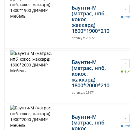
Баунти-М
-
(матрас, нпб,
под
кокос,
жаккард)
1800*1900*210
артикул: 25972
Баунти-М
-
(матрас, нпб,
в 
кокос,
жаккард)
1800*2000*210
артикул: 25971
Баунти-М
-
(матрас, нпб,
под
кокос,