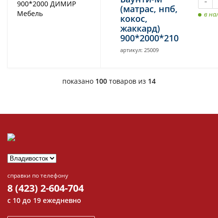
-
(матрас, нпб,
в на
кокос,
жаккард)
900*2000*210
артикул: 25009
показано
100
товаров из
14
справки по телефону
8 (423) 2-604-704
с 10 до 19 ежедневно