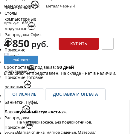
Материал корпуса:
металл чёрный
письменные
Столы
компьютерные
Артикул:
62626
модульные
Распродажа Офис
4 850
руб.
Прихожие
под заказ
Прихожие
Срок поставки под заказ:
90 дней
модульные
В салонах не представлен. На складе - нет в наличии.
Прихожие готовые
решения
ОПИСАНИЕ
ДОСТАВКА И ОПЛАТА
Обувницы
Банкетки, Пуфы,
Лавочки
Кухонный стул «Асти-2».
Распродажа
На металлокаркасе. Без подлокотников.
Прихожие
Мягкая спинка, мягкое сиденье. Материал
Кровати