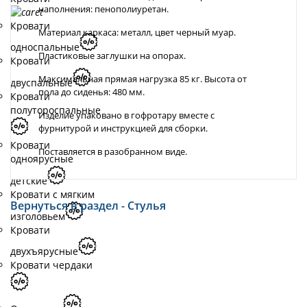
наполнения: пенополиуретан.
Кровати
Материал каркаса: металл, цвет черный муар.
односпальные
Пластиковые заглушки на опорах.
Кровати
Максимальная прямая нагрузка 85 кг. Высота от
двуспальные
пола до сиденья: 480 мм.
Кровати
полутороспальные
Изделие упаковано в гофротару вместе с
фурнитурой и инструкцией для сборки.
Кровати
Поставляется в разобранном виде.
одноярусные
детские
Кровати с мягким
Вернуться в раздел - Стулья
изголовьем
Кровати
двухъярусные
Кровати чердаки