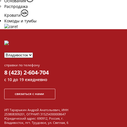
Основания
Распродажа
Кровати
Комоды и тумбы
Комоды
Тумбы для ТВ
Тумбочки
Обувницы
справки по телефону
Распродажа
8 (423) 2-604-704
Комоды и тумбы
с 10 до 19 ежедневно
Шкафы
связаться с нами
Шкафы
распашные
ИП Тарарыкин Андрей Анатольевич, ИНН
Шкафы угловые
253808309201, ОГРНИП 315254300008647
Юридический адрес: 690912, Россия, г.
Владивосток, пгт. Трудовое, ул. Светлая, 6