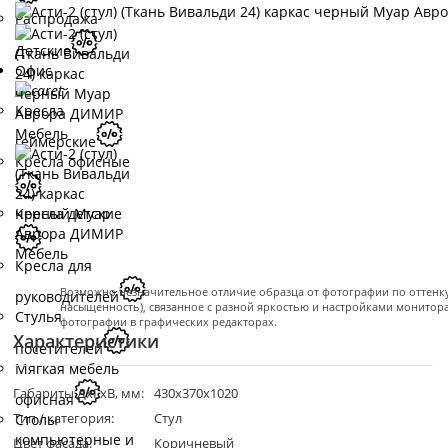
Распродажа
Детские
Офис
Кресла
геймерские
Кресла офисные
Кресла детские
Кресла для
Возможно незначительное отличие образца от фотографии по оттенку 
руководителей
насыщенность), связанное с разной яркостью и настройками монитор
Стулья
фотографии в графических редакторах.
Характеристики
посетителей
Мягкая мебель
Габариты ДхГхВ, мм:
430x370x1020
офисная
Тип / категория:
Стул
Столы
компьютерные и
Цвет фасада:
Коричневый