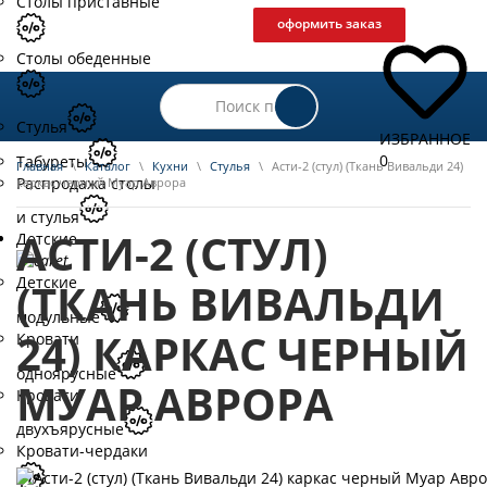
Столы приставные
оформить заказ
Столы обеденные
Стулья
ИЗБРАННОЕ
0
Табуреты
Главная
\
Каталог
\
Кухни
\
Стулья
\
Асти-2 (стул) (Ткань Вивальди 24)
Распродажа столы
каркас черный Муар Аврора
и стулья
АСТИ-2 (СТУЛ)
Детские
Детские
(ТКАНЬ ВИВАЛЬДИ
модульные
24) КАРКАС ЧЕРНЫЙ
Кровати
одноярусные
МУАР АВРОРА
Кровати
двухъярусные
Кровати-чердаки