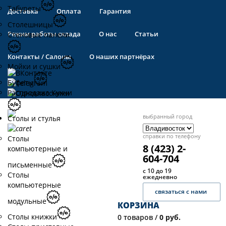
Табуреты
Доставка
Оплата
Гарантия
Столешницы
Режим работы склада
О нас
Статьи
Стеновые панели
Контакты / Салоны
О наших партнёрах
Мойки и сушки
Буфеты
Распродажа Кухни
выбранный город
Столы и стулья
справки по телефону
Столы
8 (423) 2-
компьютерные и
604-704
письменные
с 10 до 19
Столы
ежедневно
компьютерные
связаться с нами
модульные
КОРЗИНА
Столы книжки
0
товаров /
0 руб.