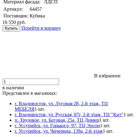
Материал фасада:
ЛДСП
Артикул:
64457
Поставщик:
Кубика
16 550
руб.
Перейти в корзину
В избранное
в наличии
Представлен в магазинах:
г. Владивосток, ул. Луговая 28, 2-й этаж, ТЦ
МЕБЕЛЯ
1 шт.
г. Владивосток, ул. Русская, 87г, 2-й этаж, ТЦ "Кит"
1 шт.
п. Трудовое, ул. Беговая, 25а, ТЦ Димир
1 шт.
г. Уссурийск, ул. Горького, 97, ТЦ Энсон
1 шт.
г. Уссурийск, ул. Чичерина, 139а, 2-й этаж
1 шт.