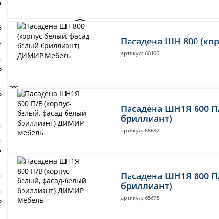
Шкафы
Шкафы распашные
Пасадена ШН 800 (ко
Шкафы угловые
артикул: 60106
Шкафы-купе
Шкафы-купе Е1 двухдверные
Шкафы-купе Е1 трехдверные
Пасадена ШН1Я 600 П
бриллиант)
Доп. Элементы к шкафам
артикул: 65687
Распродажа Шкафы
Стеллажи и полки
Пасадена ШН1Я 800 П
Стеллажи
бриллиант)
Полки
артикул: 65678
Распродажа Стеллажи и
полки