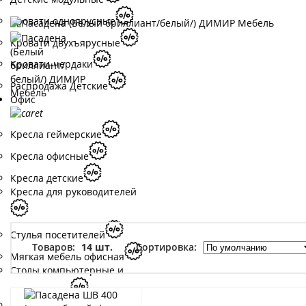
Кровати одноярусные
Кровати двухъярусные
Кровати-чердаки
Распродажа Детские
Офис
Кресла геймерские
Кресла офисные
Кресла детские
Кресла для руководителей
Стулья посетителей
Товаров:
14 шт.
Сортировка:
Мягкая мебель офисная
Столы компьютерные и
письменные
Столы компьютерные