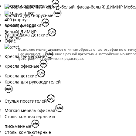
Кровати одноярусные
Кровати двухъярусные
Кровати-чердаки
Распродажа Детские
Офис
Возможно незначительное отличие образца от фотографии по оттенку 
насыщенность), связанное с разной яркостью и настройками монитор
Кресла геймерские
фотографии в графических редакторах.
Кресла офисные
Кресла детские
Кресла для руководителей
Стулья посетителей
Мягкая мебель офисная
Столы компьютерные и
письменные
Столы компьютерные