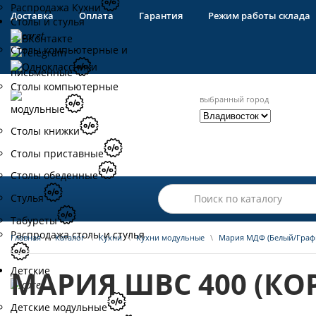
Распродажа Кухни
Доставка
Оплата
Гарантия
Режим работы склада
Столы и стулья
Столы компьютерные и
письменные
Столы компьютерные
выбранный город
модульные
Столы книжки
Столы приставные
Столы обеденные
Стулья
Табуреты
Распродажа столы и стулья
Главная
\
Каталог
\
Кухни
\
Кухни модульные
\
Мария МДФ (Белый/Граф
Детские
МАРИЯ ШВС 400 (КО
Детские модульные