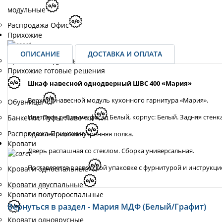
модульные
Распродажа Офис
Прихожие
ОПИСАНИЕ
ДОСТАВКА И ОПЛАТА
Прихожие модульные
Прихожие готовые решения
Шкаф навесной однодверный ШВС 400 «Мария»
Верхний навесной модуль кухонного гарнитура «Мария».
Обувницы
Цветовое решение: фасад Белый, корпус: Белый. Задняя стенк
Банкетки, Пуфы, Лавочки
Распродажа Прихожие
Комплектация: внутренняя полка.
Кровати
Дверь распашная со стеклом. Сборка универсальная.
Поставляется в заводской упаковке с фурнитурой и инструкци
Кровати односпальные
Кровати двуспальные
Кровати полутороспальные
Вернуться в раздел - Мария МДФ (Белый/Графит)
Кровати одноярусные