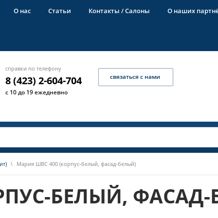
О нас
Статьи
Контакты / Салоны
О наших партн
справки по телефону
связаться с нами
8 (423) 2-604-704
с 10 до 19 ежедневно
ит)
\
Мария ШВС 400 (корпус-белый, фасад-белый)
РПУС-БЕЛЫЙ, ФАСАД-