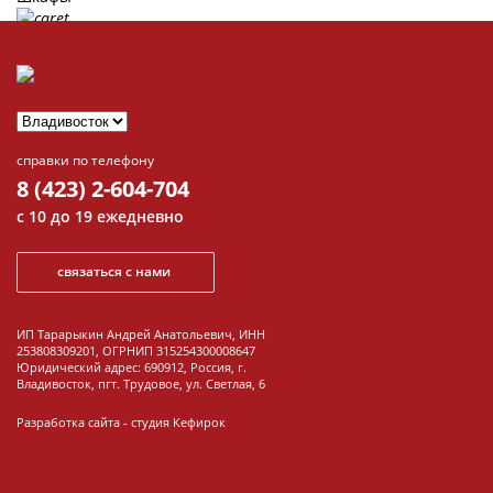
Шкафы распашные
Шкафы угловые
Шкафы-купе
Шкафы-купе Е1 двухдверные
справки по телефону
8 (423) 2-604-704
Шкафы-купе Е1 трехдверные
с 10 до 19 ежедневно
Доп. Элементы к шкафам
связаться с нами
Распродажа Шкафы
Стеллажи и полки
ИП Тарарыкин Андрей Анатольевич, ИНН
253808309201, ОГРНИП 315254300008647
Юридический адрес: 690912, Россия, г.
Стеллажи
Владивосток, пгт. Трудовое, ул. Светлая, 6
Полки
Разработка сайта -
студия Кефирок
Распродажа Стеллажи и
полки