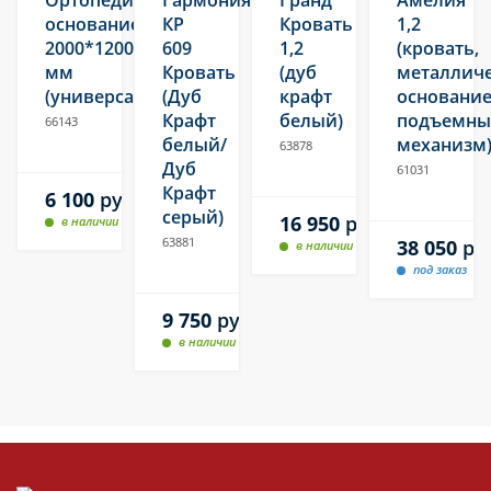
Ортопедическое
Гармония
Гранд
Амелия
основание
КР
Кровать
1,2
2000*1200
609
1,2
(кровать,
мм
Кровать
(дуб
металлич
(универсальное)
(Дуб
крафт
основание
Крафт
белый)
подъемн
66143
белый/
механизм
63878
Дуб
61031
Крафт
6 100
руб.
серый)
16 950
руб.
в наличии
63881
38 050
ру
в наличии
под заказ
9 750
руб.
в наличии