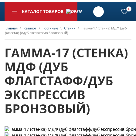
0
КАТАЛОГ ТОВАРОВ
Главная
\
Каталог
\
Гостиные
\
Стенки
\
Гамма-17 (стенка) МДФ (дуб
флагстафф/дуб экспрессив бронзовый)
ГАММА-17 (СТЕНКА)
МДФ (ДУБ
ФЛАГСТАФФ/ДУБ
ЭКСПРЕССИВ
БРОНЗОВЫЙ)