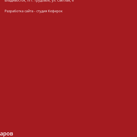
Владивосток, пгт. Трудовое, ул. Светлая, 6
Разработка сайта -
студия Кефирок
варов