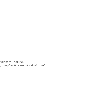
(яркость, тон или
а, студийной съемкой, обработкой