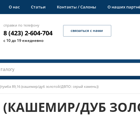
О нас
Статьи
Контакты / Салоны
О наших партн
справки по телефону
связаться с нами
8 (423) 2-604-704
с 10 до 19 ежедневно
(тумба 89,16 (кашемир/дуб золотой/ДВПО: серый камень))
6 (КАШЕМИР/ДУБ ЗО