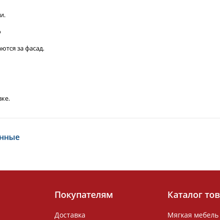
и.
ю
ются за фасад.
вке.
енные
Покупателям
Каталог то
Доставка
Мягкая мебель