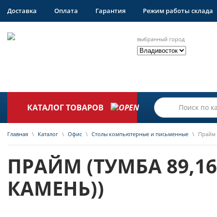
Доставка
Оплата
Гарантия
Режим работы склада
выбранный город
КАТАЛОГ ТОВАРОВ
Главная
\
Каталог
\
Офис
\
Столы компьютерные и письменные
\
Прайм 
ПРАЙМ (ТУМБА 89,1
КАМЕНЬ))