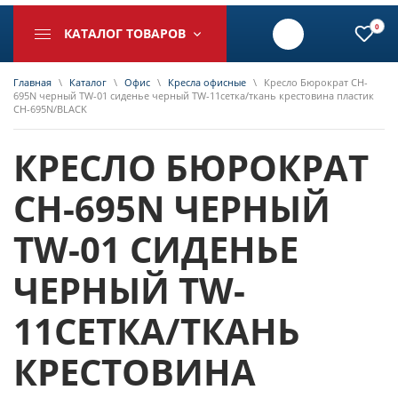
0
КАТАЛОГ ТОВАРОВ
Главная
\
Каталог
\
Офис
\
Кресла офисные
\
Кресло Бюрократ CH-
695N черный TW-01 сиденье черный TW-11сетка/ткань крестовина пластик
CH-695N/BLACK
КРЕСЛО БЮРОКРАТ
CH-695N ЧЕРНЫЙ
TW-01 СИДЕНЬЕ
ЧЕРНЫЙ TW-
11СЕТКА/ТКАНЬ
КРЕСТОВИНА