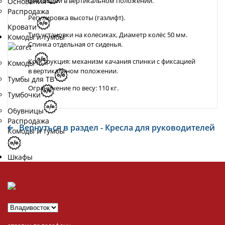
фиксацией в вертикальном положении.
Основания
Распродажа
Регулировка высоты (газлифт).
Кровати
Тип установки на колесиках, Диаметр колёс 50 мм.
Комоды и тумбы
Спинка отдельная от сиденья.
Конструкция: механизм качания спинки с фиксацией
Комоды
в вертикальном положении.
Тумбы для ТВ
Ограничение по весу: 110 кг.
Тумбочки
Обувницы
Распродажа
Вернуться в раздел - Кресла для руководителей
Комоды и тумбы
Шкафы
Шкафы
распашные
Шкафы угловые