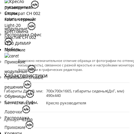
письменные
Столы
компьютерные
модульные
Распродажа Офис
Прихожие
Возможно незначительное отличие образца от фотографии по оттенку 
Прихожие
насыщенность), связанное с разной яркостью и настройками монитор
фотографии в графических редакторах.
модульные
Характеристики
Прихожие готовые
решения
Габариты ДхГхВ, мм:
700х700х1665, габариты сиденья(ДхГ, мм)
490х440
Обувницы
Банкетки, Пуфы,
Тип / категория:
Кресло руководителя
Лавочки
Распродажа
Артикул:
63330
Прихожие
Кровати