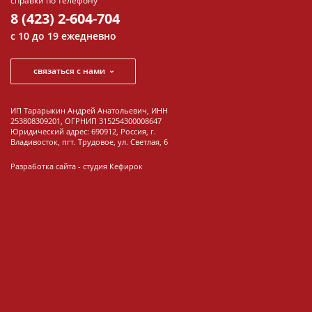
справки по телефону
Шкафы-купе
8 (423) 2-604-704
Шкафы-купе Е1
с 10 до 19 ежедневно
двухдверные
Шкафы-купе Е1
связаться с нами
трехдверные
Доп. Элементы
ИП Тарарыкин Андрей Анатольевич, ИНН
к шкафам
253808309201, ОГРНИП 315254300008647
Юридический адрес: 690912, Россия, г.
Распродажа
Владивосток, пгт. Трудовое, ул. Светлая, 6
Шкафы
Разработка сайта -
студия Кефирок
Стеллажи и полки
Стеллажи
Полки
Распродажа
Стеллажи и полки
Все новинки