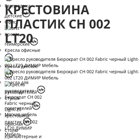
КРЕСТОВИНА
Распродажа
Детские
ПЛАСТИК СН 002
Офис
LT20
Кресла
геймерские
Кресла офисные
Кресла детские
Кресла для
руководителей
Стулья
посетителей
Мягкая мебель
офисная
Столы
компьютерные и