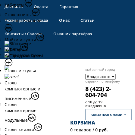
Табуреты
Доставка
Оплата
Гарантия
Столешницы
Режим работы склада
О нас
Статьи
Стеновые панели
Контакты / Салоны
О наших партнёрах
Мойки и сушки
Буфеты
Распродажа Кухни
выбранный город
Столы и стулья
справки по телефону
Столы
8 (423) 2-
компьютерные и
604-704
письменные
с 10 до 19
Столы
ежедневно
компьютерные
связаться с нами
модульные
КОРЗИНА
Столы книжки
0
товаров /
0 руб.