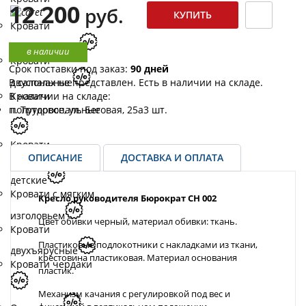
12 200
руб.
Кровати
односпальные
в наличии
Кровати
Срок поставки под заказ:
90 дней
двуспальные
В салонах не представлен. Есть в наличии на складе.
Кровати
В наличии на складе:
полутороспальные
п. Трудовое, ул. Беговая, 25а
3 шт.
Кровати
ОПИСАНИЕ
ДОСТАВКА И ОПЛАТА
одноярусные
детские
Кровати с мягким
Кресло руководителя Бюрократ CH 002
изголовьем
Цвет обивки черный, материал обивки: ткань.
Кровати
Пластиковые подлокотники с накладками из ткани,
двухъярусные
крестовина пластиковая. Материал основания
Кровати чердаки
пластик.
Механизм качания с регулировкой под вес и