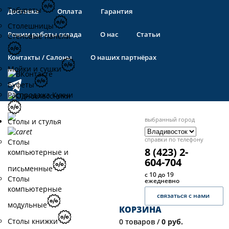
Табуреты
Доставка
Оплата
Гарантия
Столешницы
Режим работы склада
О нас
Статьи
Стеновые панели
Контакты / Салоны
О наших партнёрах
Мойки и сушки
Буфеты
Распродажа Кухни
выбранный город
Столы и стулья
справки по телефону
Столы
8 (423) 2-
компьютерные и
604-704
письменные
с 10 до 19
Столы
ежедневно
компьютерные
связаться с нами
модульные
КОРЗИНА
Столы книжки
0
товаров /
0 руб.