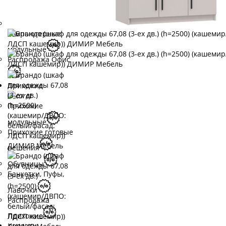
письменные
Столы
компьютерные
модульные
Распродажа Офис
Прихожие
Прихожие
модульные
Прихожие готовые
решения
Обувницы
Банкетки, Пуфы,
Лавочки
Распродажа
Прихожие
Кровати