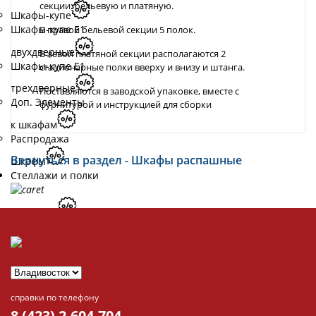
секции: бельевую и платяную.
Шкафы-купе
Шкафы-купе Е1
В правой бельевой секции 5 полок.
двухдверные
В левой платяной секции располагаются 2
Шкафы-купе Е1
стационарные полки вверху и внизу и штанга.
трехдверные
Поставляются в заводской упаковке, вместе с
Доп. Элементы
фурнитурой и инструкцией для сборки
к шкафам
Распродажа
Вернуться в раздел - Шкафы распашные
Шкафы
Стеллажи и полки
Стеллажи
Полки
Распродажа
Стеллажи и полки
справки по телефону
Все новинки
8 (423) 2-604-704