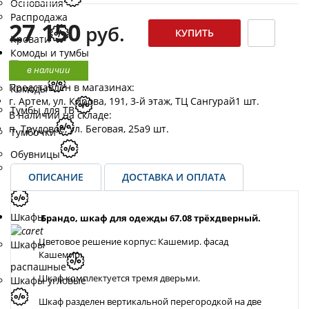
Основания
Распродажа
27 150
руб.
Кровати
Комоды и тумбы
в наличии
Представлен в магазинах:
Комоды
г. Артем, ул. Кирова, 191, 3-й этаж, ТЦ Сангурай
1 шт.
Тумбы для ТВ
В наличии на складе:
п. Трудовое, ул. Беговая, 25а
9 шт.
Тумбочки
Обувницы
Распродажа
ОПИСАНИЕ
ДОСТАВКА И ОПЛАТА
Комоды и тумбы
Шкафы
Брандо, шкаф для одежды 67.08 трёхдверный.
Цветовое решение корпус: Кашемир. фасад
Шкафы
Кашемир.
распашные
Шкаф комплектуется тремя дверьми.
Шкафы угловые
Шкаф разделен вертикальной перегородкой на две