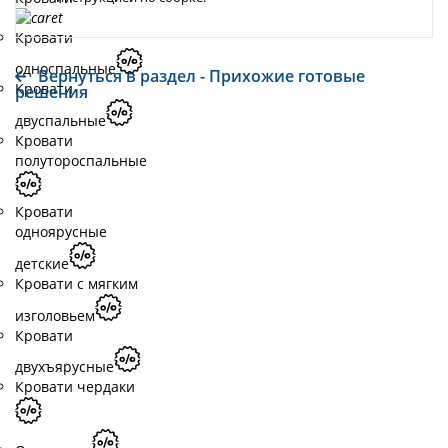
Кровати
односпальные
Вернуться в раздел - Прихожие готовые
Кровати
решения
двуспальные
Кровати
полутороспальные
Кровати
одноярусные
детские
Кровати с мягким
изголовьем
Кровати
двухъярусные
Кровати чердаки