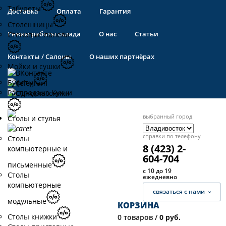
Табуреты
Доставка
Оплата
Гарантия
Столешницы
Режим работы склада
О нас
Статьи
Стеновые панели
Контакты / Салоны
О наших партнёрах
Мойки и сушки
Буфеты
Распродажа Кухни
выбранный город
Столы и стулья
справки по телефону
Столы
8 (423) 2-
компьютерные и
604-704
письменные
с 10 до 19
Столы
ежедневно
компьютерные
связаться с нами
модульные
КОРЗИНА
Столы книжки
0
товаров /
0 руб.