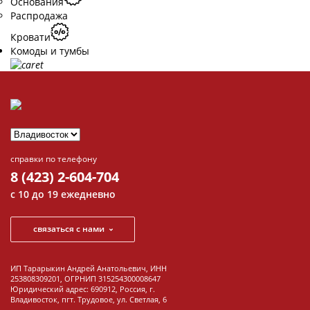
Основания
Распродажа
Кровати
Комоды и тумбы
Комоды
Тумбы для ТВ
Тумбочки
Обувницы
справки по телефону
Распродажа
8 (423) 2-604-704
Комоды и тумбы
с 10 до 19 ежедневно
Шкафы
связаться с нами
Шкафы
распашные
ИП Тарарыкин Андрей Анатольевич, ИНН
Шкафы угловые
253808309201, ОГРНИП 315254300008647
Юридический адрес: 690912, Россия, г.
Владивосток, пгт. Трудовое, ул. Светлая, 6