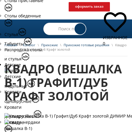
Столы приставные
оформить заказ
Столы обеденные
Стулья
ИЗБРАННОЕ
0
Табуреты
Главная
\
Каталог
\
Прихожие
\
Прихожие готовые решения
\
Квадро
Распродажа столы
(Вешалка В-1) Графит/Дуб Крафт золотой
и стулья
КВАДРО (ВЕШАЛКА
Детские
Детские
В-1) ГРАФИТ/ДУБ
модульные
КРАФТ ЗОЛОТОЙ
Кровати
одноярусные
Кровати
двухъярусные
Кровати-чердаки