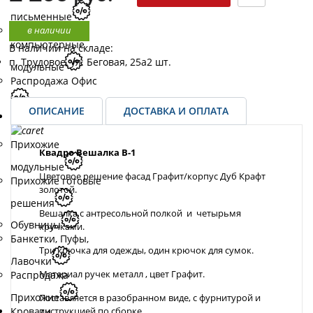
письменные
в наличии
Столы
компьютерные
В наличии на складе:
п. Трудовое, ул. Беговая, 25а
2 шт.
модульные
Распродажа Офис
ОПИСАНИЕ
ДОСТАВКА И ОПЛАТА
Прихожие
Прихожие
Квадро Вешалка В-1
модульные
Цветовое решение фасад Графит/корпус Дуб Крафт
Прихожие готовые
золотой.
решения
Вешалка с антресольной полкой и четырьмя
Обувницы
кручками.
Банкетки, Пуфы,
Три крючка для одежды, один крючок для сумок.
Лавочки
Материал ручек м
еталл , цвет Графит.
Распродажа
Прихожие
Поставляется в разобранном виде, с фурнитурой и
Кровати
инструкцией по сборке.