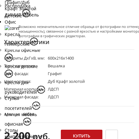
Распродажа
Детские
Офис
Возможно незначительное отличие образца от фотографии по оттенку 
насыщенность), связанное с разной яркостью и настройками монитор
Кресла
фотографии в графических редакторах.
Характеристики
геймерские
Кресла офисные
Габариты ДхГхВ, мм:
600x216х1400
Тип / категория:
Вешалка
Кресла детские
Цвет фасада:
Графит
Цвет корпуса:
Дуб Крафт золотой
Кресла для
Материал корпуса:
ЛДСП
руководителей
Материал фасада:
ЛДСП
Стулья
посетителей
Мягкая мебель
Артикул:
66034
офисная
Столы
2 200
руб.
компьютерные и