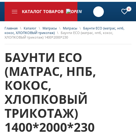
0
КАТАЛОГ ТОВАРОВ
Главная
\
Каталог
\
Матрасы
\
Матрасы
\
Баунти ECO (матрас, нпб,
кокос, ХЛОПКОВЫЙ трикотаж)
\
Баунти ECO (матрас, нпб, кокос,
ХЛОПКОВЫЙ трикотаж) 1400*2000*230
БАУНТИ ECO
(МАТРАС, НПБ,
КОКОС,
ХЛОПКОВЫЙ
ТРИКОТАЖ)
1400*2000*230