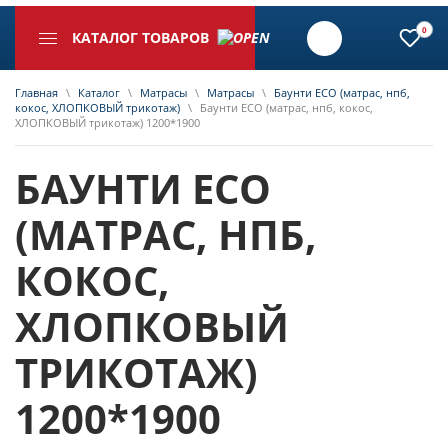
0
КАТАЛОГ ТОВАРОВ
Главная
\
Каталог
\
Матрасы
\
Матрасы
\
Баунти ECO (матрас, нпб,
кокос, ХЛОПКОВЫЙ трикотаж)
\
Баунти ECO (матрас, нпб, кокос,
ХЛОПКОВЫЙ трикотаж) 1200*1900
БАУНТИ ECO
(МАТРАС, НПБ,
КОКОС,
ХЛОПКОВЫЙ
ТРИКОТАЖ)
1200*1900